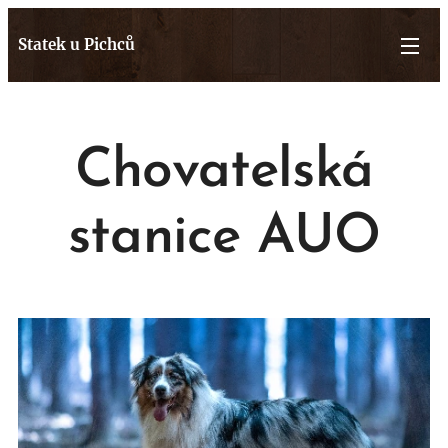
Statek u Pichců
Chovatelská
stanice AUO