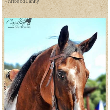
- hříbě od Fanny